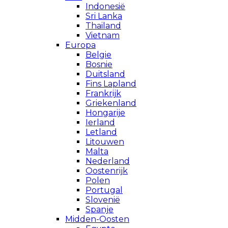
Indonesië
Sri Lanka
Thailand
Vietnam
Europa
Belgie
Bosnie
Duitsland
Fins Lapland
Frankrijk
Griekenland
Hongarije
Ierland
Letland
Litouwen
Malta
Nederland
Oostenrijk
Polen
Portugal
Slovenië
Spanje
Midden-Oosten