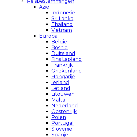
Reisbestemmingen
Azië
Indonesië
Sri Lanka
Thailand
Vietnam
Europa
Belgie
Bosnie
Duitsland
Fins Lapland
Frankrijk
Griekenland
Hongarije
Ierland
Letland
Litouwen
Malta
Nederland
Oostenrijk
Polen
Portugal
Slovenië
Spanje