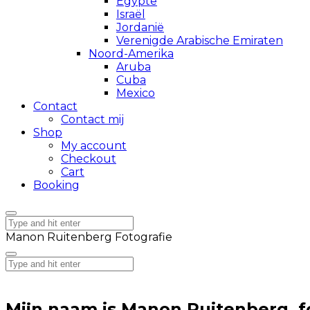
Egypte
Israël
Jordanië
Verenigde Arabische Emiraten
Noord-Amerika
Aruba
Cuba
Mexico
Contact
Contact mij
Shop
My account
Checkout
Cart
Booking
Manon Ruitenberg Fotografie
Mijn naam is Manon Ruitenberg, fo